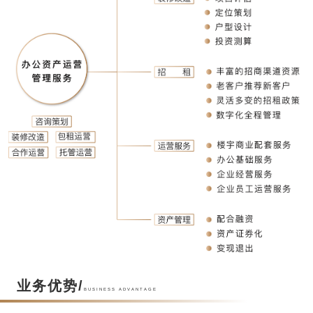
业务优势/
BUSINESS ADVANTAGE